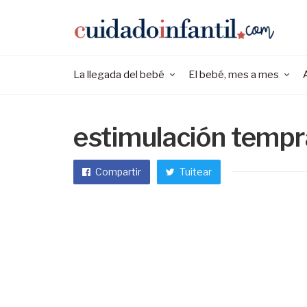
La llegada del bebé
El bebé, mes a mes
estimulación temp
Compartir
Tuitear