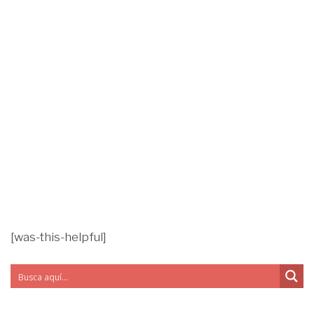
[was-this-helpful]